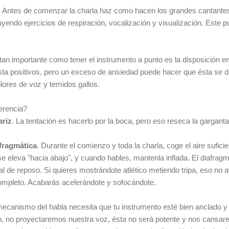
. Antes de comenzar la charla haz como hacen los grandes cantantes
luyendo ejercicios de respiración, vocalización y visualización. Este p
 tan importante como tener el instrumento a punto es la disposición e
ta positivos, pero un exceso de ansiedad puede hacer que ésta se d
lores de voz y temidos gallos.
erencia?
ariz
. La tentación es hacerlo por la boca, pero eso reseca la garganta
afragmática
. Durante el comienzo y toda la charla, coge el aire sufici
 se eleva "hacia abajo", y cuando hables, mantenla inflada. El diafrag
l de reposo. Si quieres mostrándote atlético metiendo tripa, eso no a
completo. Acabarás acelerándote y sofocándote.
 mecanismo del habla necesita que tu instrumento esté bien anclado 
, no proyectaremos nuestra voz, ésta no será potente y nos cansa