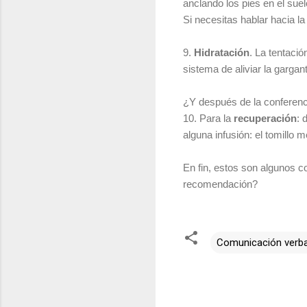
anclando los pies en el suel
Si necesitas hablar hacia la
9.
Hidratación
. La tentaci
sistema de aliviar la garg
¿Y después de la conferen
10. Para la
recuperación
: 
alguna infusión: el tomillo 
En fin, estos son algunos c
recomendación?
Comunicación verba
C
o