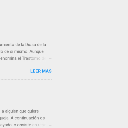
amiento de la Diosa de la
rado de sí mismo. Aunque
enomina el Trastorno de la
a de muchos jefes . Éste
LEER MÁS
miración patológica de los
us éxitos pasados o sus
l les permite alcanzar
 así los protagonistas de
dad para comprender los
oco valorados....
a alguien que quiere
queja. A continuación os
ayado: c onsiste en repetir