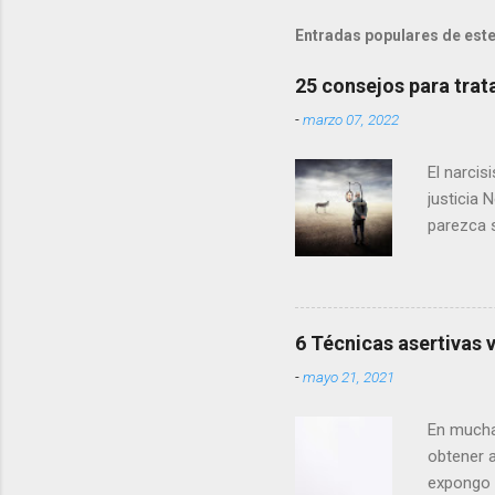
Entradas populares de este
25 consejos para trata
-
marzo 07, 2022
El narcis
justicia 
parezca 
Personali
trastorno
demás. S
contactos
6 Técnicas asertivas 
puestos d
-
mayo 21, 2021
los encu
efectos 
En mucha
obtener 
expongo a