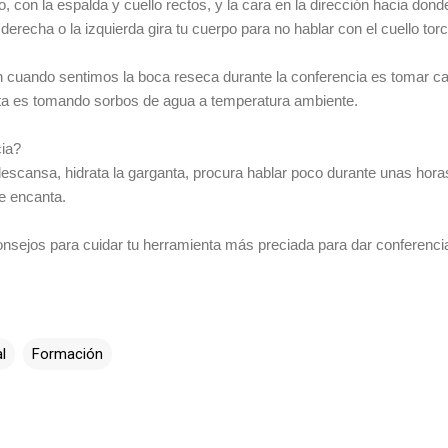
o, con la espalda y cuello rectos, y la cara en la dirección hacia dond
 derecha o la izquierda gira tu cuerpo para no hablar con el cuello torc
ón cuando sentimos la boca reseca durante la conferencia es tomar ca
anta es tomando sorbos de agua a temperatura ambiente.
cia?
descansa, hidrata la garganta, procura hablar poco durante unas horas
me encanta.
onsejos para cuidar tu herramienta más preciada para dar conferenci
l
Formación