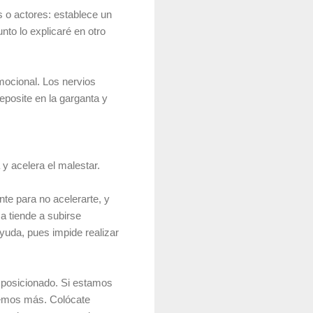
 o actores: establece un
unto lo explicaré en otro
mocional. Los nervios
eposite en la garganta y
 y acelera el malestar.
ente para no acelerarte, y
ma tiende a subirse
yuda, pues impide realizar
y posicionado. Si estamos
remos más. Colócate