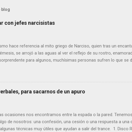
 blog
r con jefes narcisistas
ismo hace referencia al mito griego de Narciso, quien tras un encant
Némesis, se arrojó a las aguas al ver el reflejo de su rostro, enamo
sorprendente para algunos, muchísimas personas sufren lo que se d
dad Narcisista. Es más, es un tipo de personalidad que encaja con l
 consiste justamente en mostrar cierta arrogancia y necesitar la ad
on personas que desean mostrar su superioridad, su inteligencia, s
. Suelen ser muy abiertos, sociables e incluso encantadores , lo cua
verbales, para sacarnos de un apuro
e alta dirección. Acaparan las miradas y las conversaciones, siendo
entros. El lado negativo es que son personas con una alta incapaci
de sus comportamientos en los demás, quienes sufren y se sienten p
s ocasiones nos encontramos entre la espada o la pared. Tenemos 
algo de nosotros: una confesión, una cesión o una respuesta a una 
lgunas técnicas muy útiles que ayudan a salir del trance. 1. Disco R