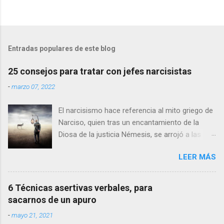
Entradas populares de este blog
25 consejos para tratar con jefes narcisistas
-
marzo 07, 2022
El narcisismo hace referencia al mito griego de
Narciso, quien tras un encantamiento de la
Diosa de la justicia Némesis, se arrojó a las
aguas al ver el reflejo de su rostro, enamorado
LEER MÁS
de sí mismo. Aunque parezca sorprendente
para algunos, muchísimas personas sufren lo
que se denomina el Trastorno de la
6 Técnicas asertivas verbales, para
Personalidad Narcisista. Es más, es un tipo de
sacarnos de un apuro
personalidad que encaja con la de muchos
-
mayo 21, 2021
jefes . Éste trastorno consiste justamente en